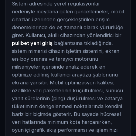
Sistem adresinde yerel regülasyonlar
nedeniyle meydana gelen güncellemeler, mobil
cihazlar üzerinden gerçekleştirilen erişim
denemelerinde de eş zamanlı olarak yürürlüğe
girer. Kullanıcı, akıllı cihazından yönlendirici bir
pulibet yeni giriş
bağlantısına tıkladığında,
sistem mimarisi cihazın işletim sistemini, ekran
en-boy oranını ve tarayıcı motorunu
milisaniyeler içerisinde analiz ederek en
optimize edilmiş kullanıcı arayüzü şablonunu
ekrana yansıtır. Mobil optimizasyon kalitesi,
özellikle veri paketlerinin küçültülmesi, sunucu
yanıt sürelerinin (ping) düşürülmesi ve batarya
tüketiminin dengelenmesi noktalarında kendini
bariz bir biçimde gösterir. Bu sayede hücresel
veri hatlarında minimum kota harcanırken,
oyun içi grafik akış performansı ve işlem hızı