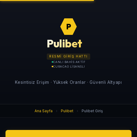
P
Pulibet
RESMI GIRIŞ HATTI
CANLI BAHIS AKTIF
CURACAO LISANSLI
Kesintisiz Erişim · Yüksek Oranlar · Güvenli Altyapı
Ana Sayfa
›
Pulibet
›
Pulibet Giriş