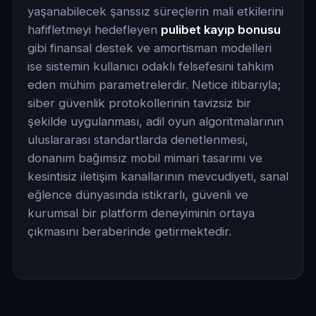
yaşanabilecek şanssız süreçlerin mali etkilerini
hafifletmeyi hedefleyen
pulibet kayıp bonusu
gibi finansal destek ve amortisman modelleri
ise sistemin kullanıcı odaklı felsefesini tahkim
eden mühim parametrelerdir. Netice itibarıyla;
siber güvenlik protokollerinin tavizsiz bir
şekilde uygulanması, adil oyun algoritmalarının
uluslararası standartlarda denetlenmesi,
donanım bağımsız mobil mimari tasarımı ve
kesintisiz iletişim kanallarının mevcudiyeti, sanal
eğlence dünyasında istikrarlı, güvenli ve
kurumsal bir platform deneyiminin ortaya
çıkmasını beraberinde getirmektedir.