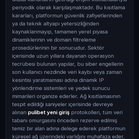
periyodik olarak karşılaşmaktadır. Bu kısıtlama
kararları, platformun güvenlik zafiyetlerinden
ya da teknik altyapı yetersizliğinden
kaynaklanmayıp, tamamen yerel piyasa
dinamiklerinin ve domain filtreleme
prosedürlerinin bir sonucudur. Sektör
içerisinde uzun yıllara dayanan operasyon
tecrübesi bulunan yapılar, bu siber engellerin
son kullanıcı nezdinde veri kaybı veya zaman
kesintisi yaratmaması adına dinamik IP
yönlendirme sistemleri ve yedek sunucu
mimarileri organize ederler. Ağ kısıtlamasının
tespit edildiği saniyeler içerisinde devreye
alınan
pulibet yeni giriş
protokolleri, tüm veri
tabanı omurgasını önceden rezerve edilmiş
temiz bir alan adına delege ederek platformun
küresel ağ üzerindeki varlığını muhafaza eder.