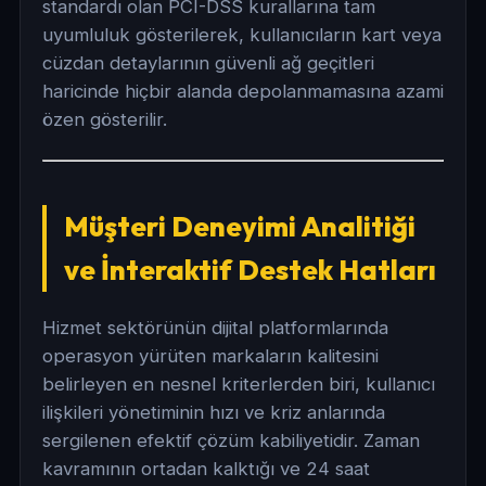
standardı olan PCI-DSS kurallarına tam
uyumluluk gösterilerek, kullanıcıların kart veya
cüzdan detaylarının güvenli ağ geçitleri
haricinde hiçbir alanda depolanmamasına azami
özen gösterilir.
Müşteri Deneyimi Analitiği
ve İnteraktif Destek Hatları
Hizmet sektörünün dijital platformlarında
operasyon yürüten markaların kalitesini
belirleyen en nesnel kriterlerden biri, kullanıcı
ilişkileri yönetiminin hızı ve kriz anlarında
sergilenen efektif çözüm kabiliyetidir. Zaman
kavramının ortadan kalktığı ve 24 saat