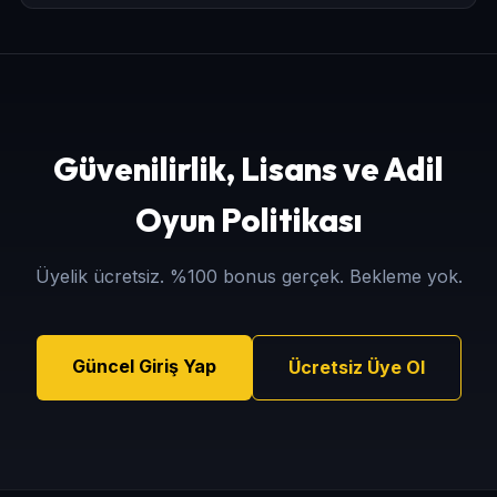
Güvenilirlik, Lisans ve Adil
Oyun Politikası
Üyelik ücretsiz. %100 bonus gerçek. Bekleme yok.
Güncel Giriş Yap
Ücretsiz Üye Ol