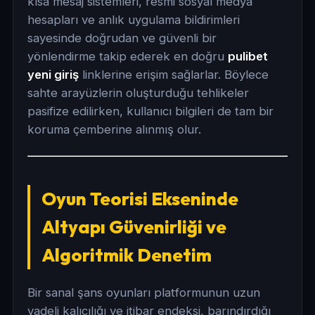
kısa mesaj sistemleri, resmi sosyal medya
hesapları ve anlık uygulama bildirimleri
sayesinde doğrudan ve güvenli bir
yönlendirme takip ederek en doğru
pulibet
yeni giriş
linklerine erişim sağlarlar. Böylece
sahte arayüzlerin oluşturduğu tehlikeler
pasifize edilirken, kullanıcı bilgileri de tam bir
koruma çemberine alınmış olur.
Oyun Teorisi Ekseninde
Altyapı Güvenirliği ve
Algoritmik Denetim
Bir sanal şans oyunları platformunun uzun
vadeli kalıcılığı ve itibar endeksi, barındırdığı