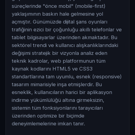
süreçlerinde "önce mobil" (mobile-first)
yaklaşımının baskın hale gelmesine yol
açmıştır. Günümüzde dijital şans oyunları
trafiğinin ezici bir çoğunluğu akıllı telefonlar ve
tablet bilgisayarlar üzerinden akmaktadır. Bu
sektörel trendi ve kullanıcı alışkanlıklarındaki
değişimi stratejik bir vizyonla analiz eden
teknik kadrolar, web platformunun tüm
kaynak kodlarını HTML5 ve CSS3
standartlarına tam uyumlu, esnek (responsive)
tasarım mimarisiyle inşa etmişlerdir. Bu
esneklik, kullanıcıların harici bir aplikasyon
indirme yükümlülüğü altına girmeksizin,
sistemin tüm fonksiyonlarını tarayıcıları
üzerinden optimize bir biçimde
deneyimlemelerine imkan tanır.