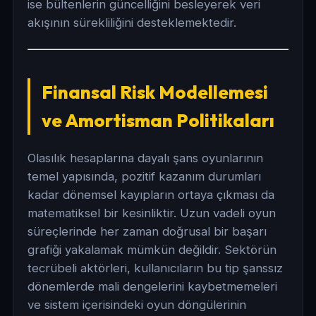
ise bültenlerin güncelliğini besleyerek veri
akışının sürekliliğini desteklemektedir.
Finansal Risk Modellemesi
ve Amortisman Politikaları
Olasılık hesaplarına dayalı şans oyunlarının
temel yapısında, pozitif kazanım durumları
kadar dönemsel kayıpların ortaya çıkması da
matematiksel bir kesinliktir. Uzun vadeli oyun
süreçlerinde her zaman doğrusal bir başarı
grafiği yakalamak mümkün değildir. Sektörün
tecrübeli aktörleri, kullanıcıların bu tip şanssız
dönemlerde mali dengelerini kaybetmemeleri
ve sistem içerisindeki oyun döngülerinin