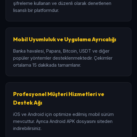
şifreleme kullanan ve düzenli olarak denetlenen
lisanslı bir platformdur.
Mobil Uyumluluk ve Uygulama Ayrıcalığı
Banka havalesi, Papara, Bitcoin, USDT ve diğer
popüler yöntemler desteklenmektedir. Çekimler
ortalama 15 dakikada tamamlanır.
Profesyonel Müşteri Hizmetleri ve
Destek Ağı
iOS ve Android için optimize edilmiş mobil sürüm
mevcuttur. Ayrıca Android APK dosyasını siteden
indirebilirsiniz.