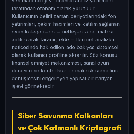
veri madenciliği ve finansal analiz yazılımları
tarafından otonom olarak yürütülür.
Kullanıcının belirli zaman periyotlarındaki fon
yatırımları, çekim hacimleri ve katılım sağlanan
oyun kategorilerinde netleşen zarar matrisi
anlık olarak taranır; elde edilen net analizler
neticesinde hak edilen iade bakiyesi sistemsel
olarak kullanıcı profiline aktarılır. Söz konusu
finansal emniyet mekanizması, sanal oyun
deneyiminin kontrolsüz bir mali risk sarmalına
dönüşmesini engelleyen yapısal bir bariyer
işlevi görmektedir.
Siber Savunma Kalkanları
ve Çok Katmanlı Kriptografi