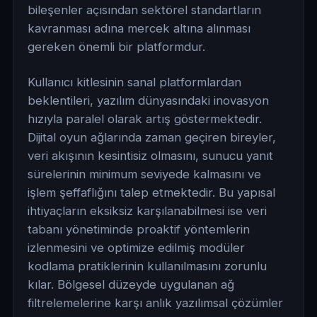
bileşenler açısından sektörel standartların
kavranması adına mercek altına alınması
gereken önemli bir platformdur.
Kullanıcı kitlesinin sanal platformlardan
beklentileri, yazılım dünyasındaki inovasyon
hızıyla paralel olarak artış göstermektedir.
Dijital oyun ağlarında zaman geçiren bireyler,
veri akışının kesintisiz olmasını, sunucu yanıt
sürelerinin minimum seviyede kalmasını ve
işlem şeffaflığını talep etmektedir. Bu yapısal
ihtiyaçların eksiksiz karşılanabilmesi ise veri
tabanı yönetiminde proaktif yöntemlerin
izlenmesini ve optimize edilmiş modüler
kodlama pratiklerinin kullanılmasını zorunlu
kılar. Bölgesel düzeyde uygulanan ağ
filtrelemelerine karşı anlık yazılımsal çözümler