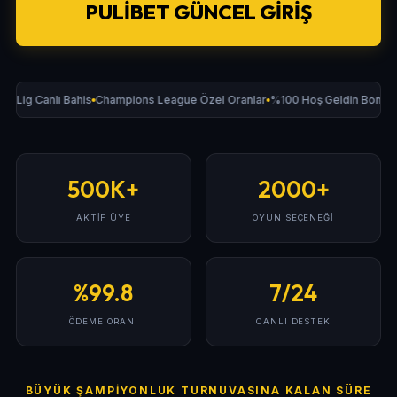
PULIBET GÜNCEL GIRIŞ
r Lig Canlı Bahis
Champions League Özel Oranlar
%100 Hoş Geldin Bonusu
500K+
2000+
AKTIF ÜYE
OYUN SEÇENEĞI
%99.8
7/24
ÖDEME ORANI
CANLI DESTEK
BÜYÜK ŞAMPIYONLUK TURNUVASINA KALAN SÜRE