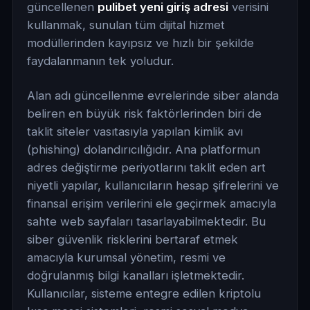
güncellenen
pulibet yeni giriş adresi
verisini
kullanmak, sunulan tüm dijital hizmet
modüllerinden kayıpsız ve hızlı bir şekilde
faydalanmanın tek yoludur.
Alan adı güncellenme evrelerinde siber alanda
beliren en büyük risk faktörlerinden biri de
taklit siteler vasıtasıyla yapılan kimlik avı
(phishing) dolandırıcılığıdır. Ana platformun
adres değiştirme periyotlarını taklit eden art
niyetli yapılar, kullanıcıların hesap şifrelerini ve
finansal erişim verilerini ele geçirmek amacıyla
sahte web sayfaları tasarlayabilmektedir. Bu
siber güvenlik risklerini bertaraf etmek
amacıyla kurumsal yönetim, resmi ve
doğrulanmış bilgi kanalları işletmektedir.
Kullanıcılar, sisteme entegre edilen kriptolu