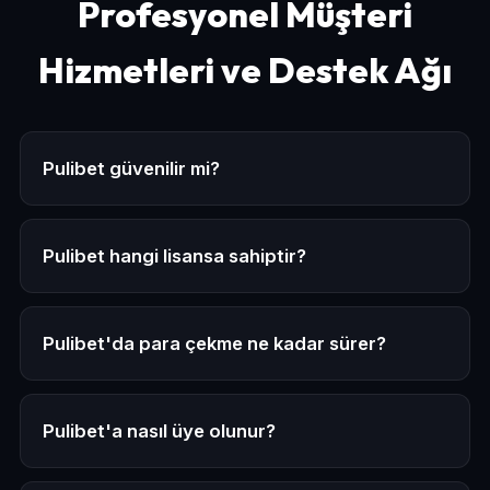
Profesyonel Müşteri
Hizmetleri ve Destek Ağı
Pulibet güvenilir mi?
Evet, Pulibet uluslararası Curaçao eGaming lisansına
sahip, güçlü SSL şifreleme kullanan ve milyonlarca
kullanıcıya kesintisiz hizmet veren güvenilir bir bahis
Pulibet hangi lisansa sahiptir?
platformudur. Platform, bağımsız denetim kuruluşları
Pulibet, Curaçao eGaming otoritesi tarafından verilen
tarafından düzenli olarak incelenmektedir.
uluslararası çevrimiçi bahis lisansı ile faaliyet
göstermektedir. Bu lisans kapsamında platform; adil
Pulibet'da para çekme ne kadar sürer?
oyun, güvenli ödeme altyapısı ve kişisel verilerin
Pulibet'da para çekme işlemleri genellikle 15 dakika ile
korunması standartlarını karşılamak zorundadır.
24 saat arasında tamamlanmaktadır. Papara ve kripto
para transferleri en hızlı yöntemlerdir. Banka havalesi
Pulibet'a nasıl üye olunur?
işlemleri ise bankaya göre 1-3 iş günü sürebilir.
Pulibet'a üye olmak çok basittir: Güncel siteye girin,
"Üye Ol" butonuna tıklayın, kişisel bilgilerinizi doldurun,