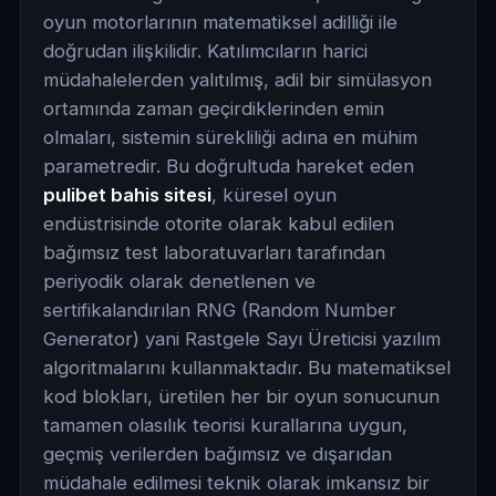
oyun motorlarının matematiksel adilliği ile
doğrudan ilişkilidir. Katılımcıların harici
müdahalelerden yalıtılmış, adil bir simülasyon
ortamında zaman geçirdiklerinden emin
olmaları, sistemin sürekliliği adına en mühim
parametredir. Bu doğrultuda hareket eden
pulibet bahis sitesi
, küresel oyun
endüstrisinde otorite olarak kabul edilen
bağımsız test laboratuvarları tarafından
periyodik olarak denetlenen ve
sertifikalandırılan RNG (Random Number
Generator) yani Rastgele Sayı Üreticisi yazılım
algoritmalarını kullanmaktadır. Bu matematiksel
kod blokları, üretilen her bir oyun sonucunun
tamamen olasılık teorisi kurallarına uygun,
geçmiş verilerden bağımsız ve dışarıdan
müdahale edilmesi teknik olarak imkansız bir