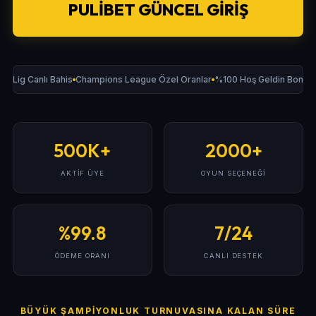
PULIBET GÜNCEL GIRIŞ
r Lig Canlı Bahis
Champions League Özel Oranlar
%100 Hoş Geldin Bonusu
500K+
2000+
AKTIF ÜYE
OYUN SEÇENEĞI
%99.8
7/24
ÖDEME ORANI
CANLI DESTEK
BÜYÜK ŞAMPIYONLUK TURNUVASINA KALAN SÜRE