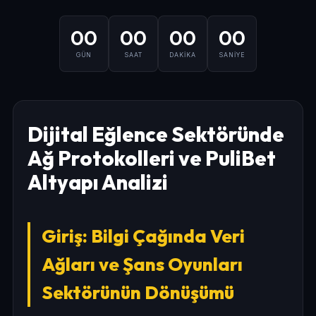
00
00
00
00
GÜN
SAAT
DAKİKA
SANİYE
Dijital Eğlence Sektöründe
Ağ Protokolleri ve PuliBet
Altyapı Analizi
Giriş: Bilgi Çağında Veri
Ağları ve Şans Oyunları
Sektörünün Dönüşümü