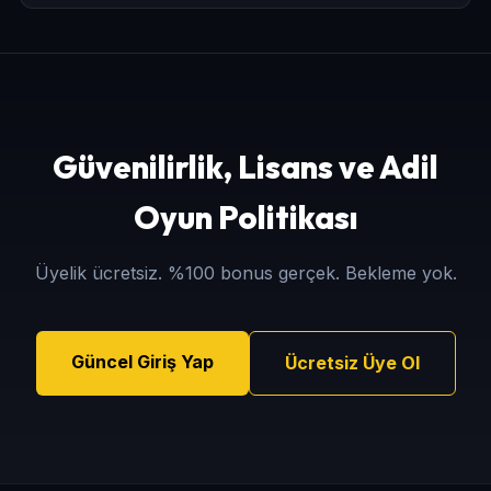
Güvenilirlik, Lisans ve Adil
Oyun Politikası
Üyelik ücretsiz. %100 bonus gerçek. Bekleme yok.
Güncel Giriş Yap
Ücretsiz Üye Ol