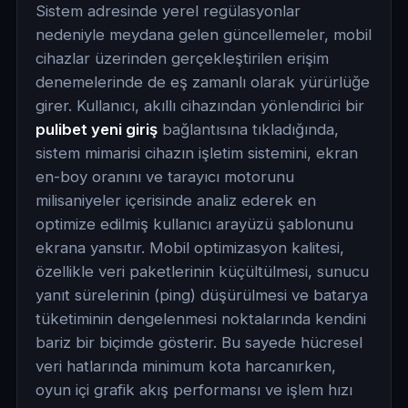
Sistem adresinde yerel regülasyonlar
nedeniyle meydana gelen güncellemeler, mobil
cihazlar üzerinden gerçekleştirilen erişim
denemelerinde de eş zamanlı olarak yürürlüğe
girer. Kullanıcı, akıllı cihazından yönlendirici bir
pulibet yeni giriş
bağlantısına tıkladığında,
sistem mimarisi cihazın işletim sistemini, ekran
en-boy oranını ve tarayıcı motorunu
milisaniyeler içerisinde analiz ederek en
optimize edilmiş kullanıcı arayüzü şablonunu
ekrana yansıtır. Mobil optimizasyon kalitesi,
özellikle veri paketlerinin küçültülmesi, sunucu
yanıt sürelerinin (ping) düşürülmesi ve batarya
tüketiminin dengelenmesi noktalarında kendini
bariz bir biçimde gösterir. Bu sayede hücresel
veri hatlarında minimum kota harcanırken,
oyun içi grafik akış performansı ve işlem hızı