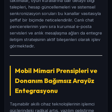
takılmalar, oyun kurallarına dair detaylı bilgi
talepleri, hesap güncellemeleri ve sistemsel
senkronizasyon soruları bu kanallar vasıtasıyla
şeffaf bir biçimde neticelendirilir. Canlı chat
pencerelerinin yanı sıra kurumsal e-posta
servisleri ve anlık mesajlaşma ağları da entegre
iletişim stratejisinin aktif bileşenleri olarak işlev
görmektedir.
Mobil Mimari Prensipleri ve
Donanım Bağımsız Arayüz
Entegrasyonu
Taşınabilir akıllı cihaz teknolojilerinin işlemci
güçlerindeki radikal artış, yazılım geliştirme