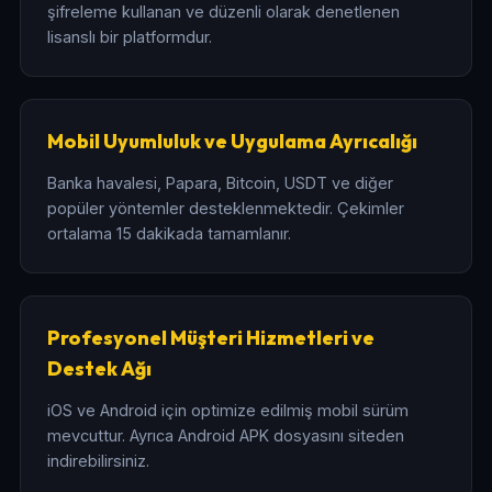
şifreleme kullanan ve düzenli olarak denetlenen
lisanslı bir platformdur.
Mobil Uyumluluk ve Uygulama Ayrıcalığı
Banka havalesi, Papara, Bitcoin, USDT ve diğer
popüler yöntemler desteklenmektedir. Çekimler
ortalama 15 dakikada tamamlanır.
Profesyonel Müşteri Hizmetleri ve
Destek Ağı
iOS ve Android için optimize edilmiş mobil sürüm
mevcuttur. Ayrıca Android APK dosyasını siteden
indirebilirsiniz.