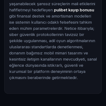
yaşanabilecek şanssız süreçlerin mali etkilerini
hafifletmeyi hedefleyen
pulibet kayıp bonusu
gibi finansal destek ve amortisman modelleri
ise sistemin kullanıcı odaklı felsefesini tahkim
eden mühim parametrelerdir. Netice itibarıyla;
siber güvenlik protokollerinin tavizsiz bir
şekilde uygulanması, adil oyun algoritmalarının
uluslararası standartlarda denetlenmesi,
donanım bağımsız mobil mimari tasarımı ve
kesintisiz iletişim kanallarının mevcudiyeti, sanal
eğlence dünyasında istikrarlı, güvenli ve
kurumsal bir platform deneyiminin ortaya
çıkmasını beraberinde getirmektedir.