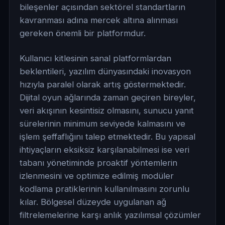
bileşenler açısından sektörel standartların
kavranması adına mercek altına alınması
gereken önemli bir platformdur.
Kullanıcı kitlesinin sanal platformlardan
beklentileri, yazılım dünyasındaki inovasyon
hızıyla paralel olarak artış göstermektedir.
Dijital oyun ağlarında zaman geçiren bireyler,
veri akışının kesintisiz olmasını, sunucu yanıt
sürelerinin minimum seviyede kalmasını ve
işlem şeffaflığını talep etmektedir. Bu yapısal
ihtiyaçların eksiksiz karşılanabilmesi ise veri
tabanı yönetiminde proaktif yöntemlerin
izlenmesini ve optimize edilmiş modüler
kodlama pratiklerinin kullanılmasını zorunlu
kılar. Bölgesel düzeyde uygulanan ağ
filtrelemelerine karşı anlık yazılımsal çözümler