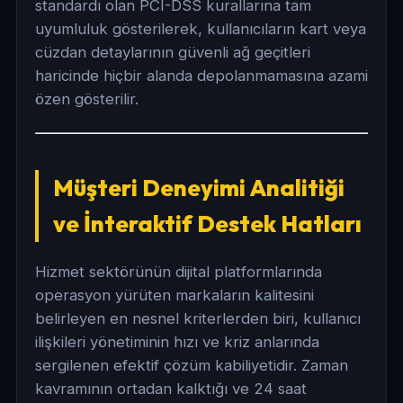
standardı olan PCI-DSS kurallarına tam
uyumluluk gösterilerek, kullanıcıların kart veya
cüzdan detaylarının güvenli ağ geçitleri
haricinde hiçbir alanda depolanmamasına azami
özen gösterilir.
Müşteri Deneyimi Analitiği
ve İnteraktif Destek Hatları
Hizmet sektörünün dijital platformlarında
operasyon yürüten markaların kalitesini
belirleyen en nesnel kriterlerden biri, kullanıcı
ilişkileri yönetiminin hızı ve kriz anlarında
sergilenen efektif çözüm kabiliyetidir. Zaman
kavramının ortadan kalktığı ve 24 saat