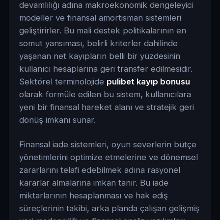
devamlılığı adına makroekonomik dengeleyici
modeller ve finansal amortisman sistemleri
geliştirirler. Bu mali destek politikalarının en
somut yansıması, belirli kriterler dahilinde
yaşanan net kayıpların belli bir yüzdesinin
kullanıcı hesaplarına geri transfer edilmesidir.
Sektörel terminolojide
pulibet kayıp bonusu
olarak formüle edilen bu sistem, kullanıcılara
yeni bir finansal hareket alanı ve stratejik geri
dönüş imkanı sunar.
Finansal iade sistemleri, oyun severlerin bütçe
yönetimlerini optimize etmelerine ve dönemsel
zararlarını telafi edebilmek adına rasyonel
kararlar almalarına imkan tanır. Bu iade
miktarlarının hesaplanması ve hak ediş
süreçlerinin takibi, arka planda çalışan gelişmiş